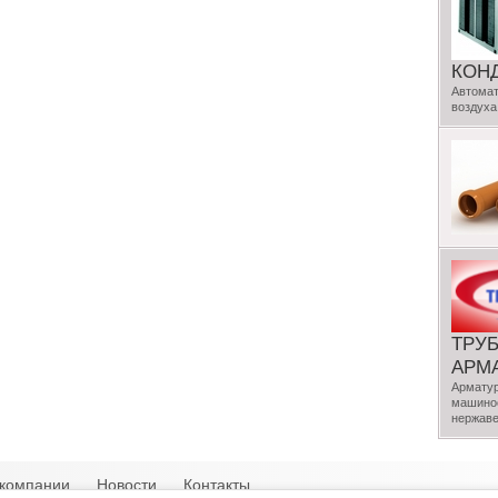
КОН
Автомат
воздуха
ТРУ
АРМ
Арматур
машинос
нержаве
компании
Новости
Контакты