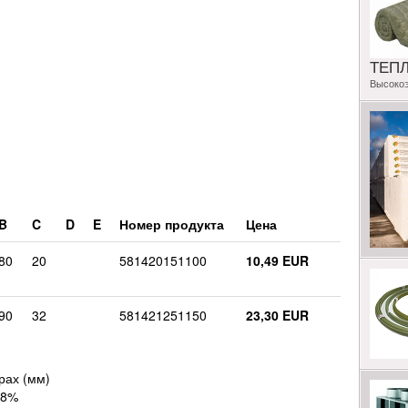
ТЕП
Высоко
B
C
D
E
Номер продукта
Цена
80
20
581420151100
10,49 EUR
90
32
581421251150
23,30 EUR
рах (мм)
18%