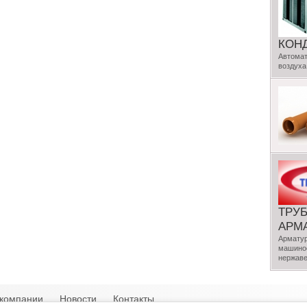
КОН
Автомат
воздуха
ТРУ
АРМ
Арматур
машинос
нержаве
компании
Новости
Контакты