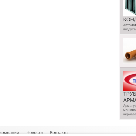
КОН
Автомат
воздуха
ТРУ
АРМ
Арматур
машинос
нержаве
компании
Новости
Контакты