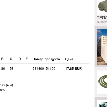
ТЕП
Высоко
B
C
D
E
Номер продукта
Цена
80
58
581400151100
17,85 EUR
рах (мм)
18%