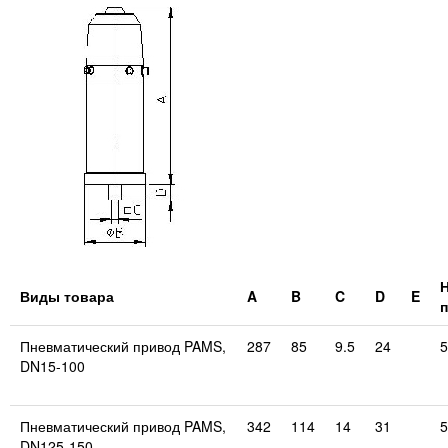
Виды товара
A
B
C
D
E
Пневматический привод PAMS,
287
85
9.5
24
5
DN15-100
Пневматический привод PAMS,
342
114
14
31
5
DN125-150