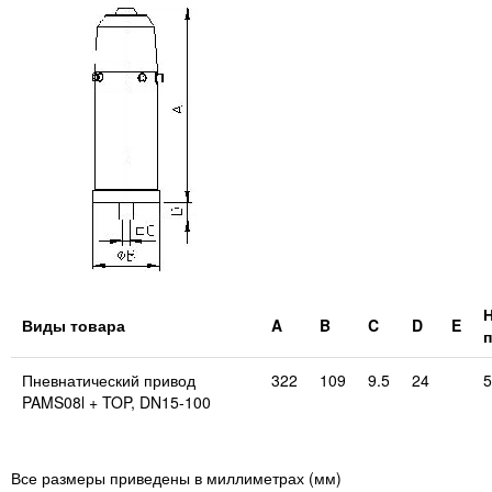
Виды товара
A
B
C
D
E
Пневнатический привод
322
109
9.5
24
5
PAMS08l + TOP, DN15-100
Все размеры приведены в миллиметрах (мм)