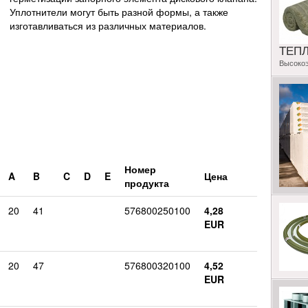
Уплотнители могут быть разной формы, а также
изготавливаться из различных материалов.
ТЕП
Высоко
Номер
A
B
C
D
E
Цена
продукта
20
41
576800250100
4,28
EUR
20
47
576800320100
4,52
EUR