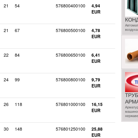
21
54
576800400100
4,94
EUR
КОН
Автомат
21
67
576800500100
4,78
воздуха
EUR
22
84
576800650100
6,41
EUR
24
99
576800800100
9,79
EUR
ТРУ
АРМ
26
118
576801000100
16,15
Арматур
EUR
машинос
нержаве
30
148
576801250100
25,88
EUR