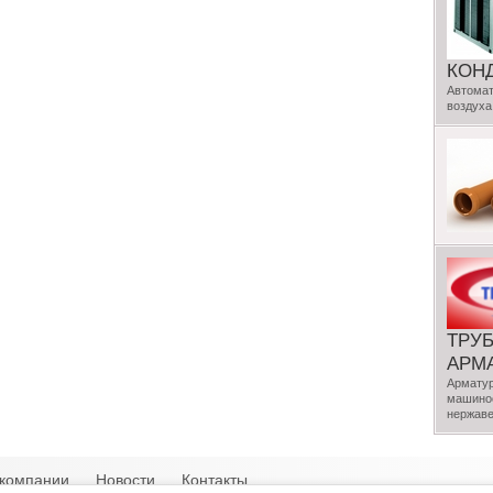
КОН
Автомат
воздуха
ТРУ
АРМ
Арматур
машинос
нержаве
компании
Новости
Контакты