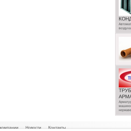
КОН
Автомат
воздуха
ТРУ
АРМ
Арматур
машинос
нержаве
компании
Новости
Контакты